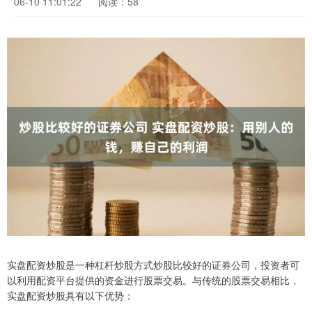
06-10 11:01:22
阅读：58
实盘配资炒股是一种杠杆炒股方式炒股比较好的证券公司，投资者可
以利用配资平台提供的资金进行股票交易。与传统的股票交易相比，
实盘配资炒股具有以下优势：