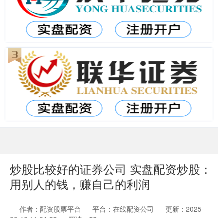
炒股比较好的证券公司 实盘配资炒股：
用别人的钱，赚自己的利润
作者：配资股票平台
平台：在线配资公司
更新：2025-