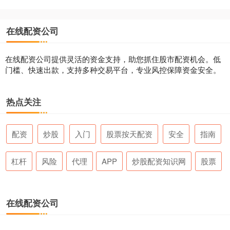
在线配资公司
在线配资公司提供灵活的资金支持，助您抓住股市配资机会。低
门槛、快速出款，支持多种交易平台，专业风控保障资金安全。
热点关注
配资
炒股
入门
股票按天配资
安全
指南
杠杆
风险
代理
APP
炒股配资知识网
股票
在线配资公司