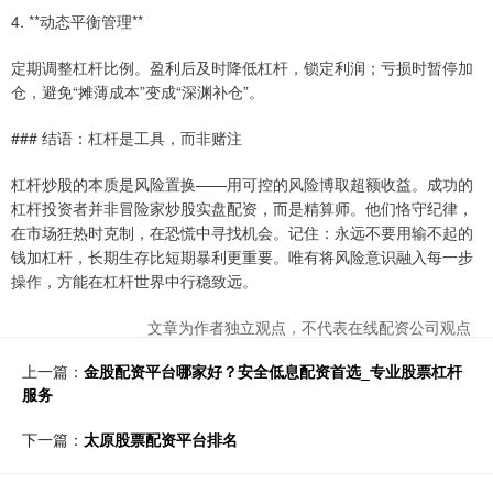
4. **动态平衡管理**
定期调整杠杆比例。盈利后及时降低杠杆，锁定利润；亏损时暂停加
仓，避免“摊薄成本”变成“深渊补仓”。
### 结语：杠杆是工具，而非赌注
杠杆炒股的本质是风险置换——用可控的风险博取超额收益。成功的
杠杆投资者并非冒险家炒股实盘配资，而是精算师。他们恪守纪律，
在市场狂热时克制，在恐慌中寻找机会。记住：永远不要用输不起的
钱加杠杆，长期生存比短期暴利更重要。唯有将风险意识融入每一步
操作，方能在杠杆世界中行稳致远。
文章为作者独立观点，不代表在线配资公司观点
上一篇：
金股配资平台哪家好？安全低息配资首选_专业股票杠杆
服务
下一篇：
太原股票配资平台排名