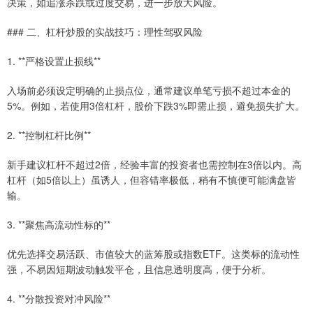
决策，如追涨杀跌或过度交易，进一步放大风险。
### 二、杠杆炒股的实战技巧：理性驾驭风险
1. **严格设置止损线**
入场前必须设定明确的止损点位，通常建议单笔亏损不超过本金的
5%。例如，若使用3倍杠杆，股价下跌3%即需止损，避免损失扩大。
2. **控制杠杆比例**
新手建议杠杆不超过2倍，经验丰富的投资者也需控制在3倍以内。高
杠杆（如5倍以上）虽诱人，但容错率极低，稍有不慎便可能满盘皆
输。
3. **聚焦高流动性标的**
优先选择交易活跃、市值较大的蓝筹股或指数ETF。这类标的流动性
强，不易因短期波动触发平仓，且信息透明度高，便于分析。
4. **分散投资对冲风险**