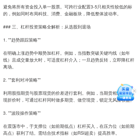
避免将所有资金投入单一股票。可跨行业配置3-5只相关性较低的标
的，例如同时布局科技、消费、金融板块，降低整体波动率。
### 三、杠杆投资策略全解析：从选股到退场
1. **趋势跟踪策略**
在明确上涨趋势中顺势加杠杆。例如，当指数突破关键均线（如年
线）且成交量放大时，可适度杠杆介入；一旦趋势反转，立即降杠杆
离场。
2. **套利对冲策略**
利用股指期货与股票现货的价差进行套利。例如，当期货相对现货出
现折价时，可通过杠杆同时做多期货、做空现货，锁定无风险收益。
3. **波段操作策略**
在震荡市中，于支撑位（如前期低点）杠杆买入，在压力位（如前期
高点）获利了结。需结合技术指标（如RSI超卖）提高胜率。