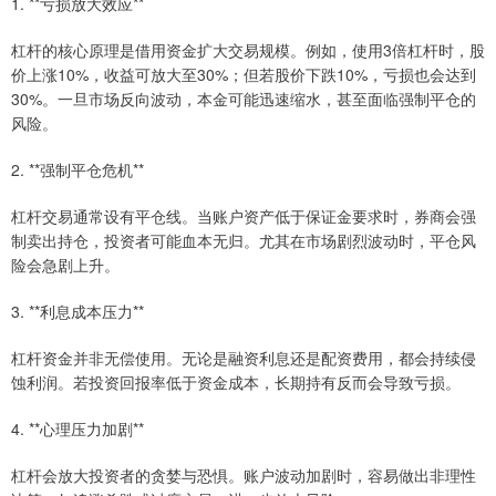
1. **亏损放大效应**
杠杆的核心原理是借用资金扩大交易规模。例如，使用3倍杠杆时，股
价上涨10%，收益可放大至30%；但若股价下跌10%，亏损也会达到
30%。一旦市场反向波动，本金可能迅速缩水，甚至面临强制平仓的
风险。
2. **强制平仓危机**
杠杆交易通常设有平仓线。当账户资产低于保证金要求时，券商会强
制卖出持仓，投资者可能血本无归。尤其在市场剧烈波动时，平仓风
险会急剧上升。
3. **利息成本压力**
杠杆资金并非无偿使用。无论是融资利息还是配资费用，都会持续侵
蚀利润。若投资回报率低于资金成本，长期持有反而会导致亏损。
4. **心理压力加剧**
杠杆会放大投资者的贪婪与恐惧。账户波动加剧时，容易做出非理性