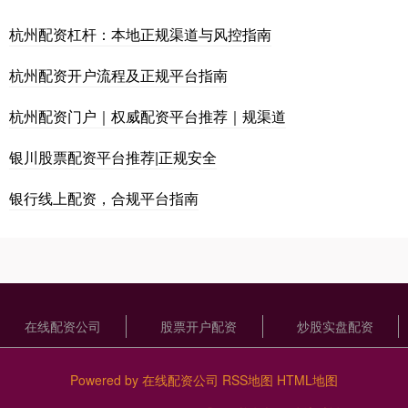
杭州配资杠杆：本地正规渠道与风控指南
杭州配资开户流程及正规平台指南
杭州配资门户｜权威配资平台推荐｜规渠道
银川股票配资平台推荐|正规安全
银行线上配资，合规平台指南
在线配资公司
股票开户配资
炒股实盘配资
Powered by
在线配资公司
RSS地图
HTML地图