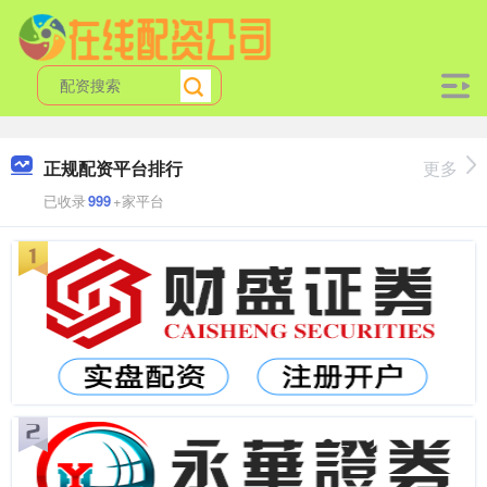
正规配资平台排行
更多
已收录
999
+家平台