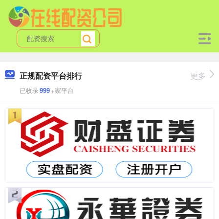
正规配资平台排行
更多
已收录
999
+家平台